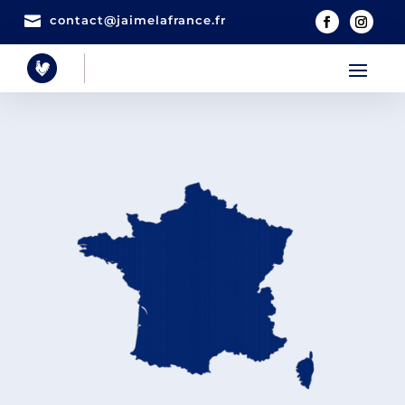

contact@jaimelafrance.fr