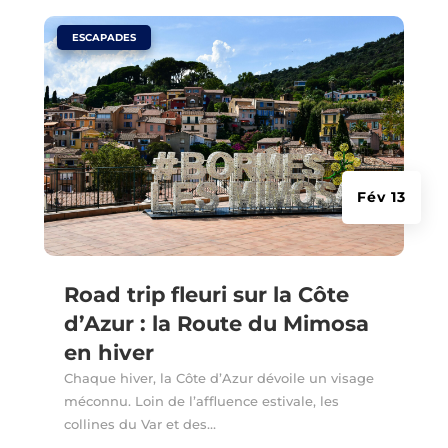
|
ESCAPADES
Fév 13
Road trip fleuri sur la Côte
d’Azur : la Route du Mimosa
en hiver
Chaque hiver, la Côte d’Azur dévoile un visage
méconnu. Loin de l’affluence estivale, les
collines du Var et des…