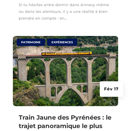
Si tu hésites entre dormir dans Annecy même
ou dans les alentours, il y a une réalité à bien
prendre en compte : en…
|
,
PATRIMOINE
EXPÉRIENCES
Fév 17
Train Jaune des Pyrénées : le
trajet panoramique le plus