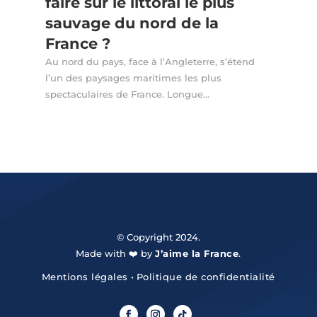
faire sur le littoral le plus
sauvage du nord de la
France ?
Au nord du pays, face à l’Angleterre, s’étend
l’un des paysages maritimes les plus
spectaculaires de France. Longue…
© Copyright 2024.
Made with ❤️ by
J’aime la France
.
Mentions légales
•
Politique de confidentialité