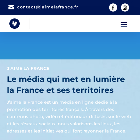

contact@jaimelafrance.fr
J’AIME LA FRANCE
Le média qui met en lumière
la France et ses territoires
J’aime la France est un média en ligne dédié à la
promotion des territoires français. À travers des
contenus photo, vidéo et éditoriaux diffusés sur le web
et les réseaux sociaux, nous valorisons les lieux, les
adresses et les initiatives qui font rayonner la France.