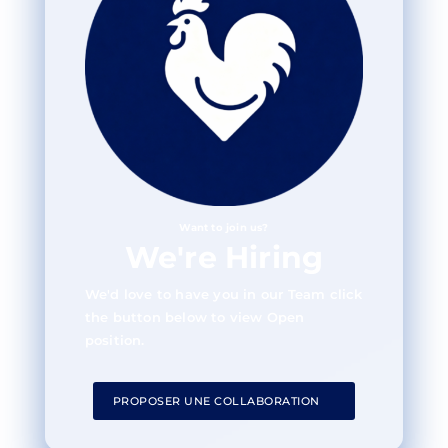
Want to join us?
We're Hiring
We'd love to have you in our Team click
the button below to view Open
position.
PROPOSER UNE COLLABORATION